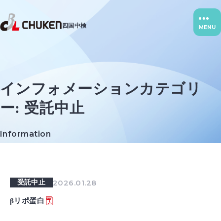
四国中検
MENU
インフォメーションカテゴリ
ー:
受託中止
Information
2026.01.28
受託中止
βリポ蛋白