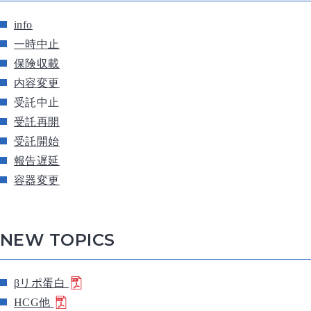
info
一時中止
保険収載
内容変更
受託中止
受託再開
受託開始
報告遅延
容器変更
NEW TOPICS
βリポ蛋白
HCG他